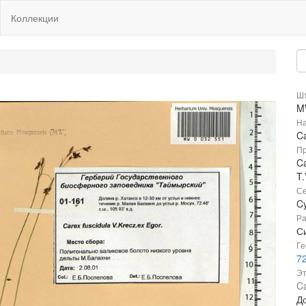
Коллекции
Шт
M
На
Ca
Пр
Ca
T.
Се
C
Ра
С
Ге
7
Эт
Ca
До