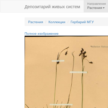
Направление
Депозитарий живых систем
Растения
Растения
Коллекции
Гербарий МГУ
Полное изображение