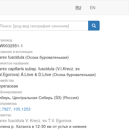
RU
EN
рихкод
W0032551-1
звание в коллекции
rex fuscidula (Осока буроватенькая)
инятое название
rex capillaris subsp. fuscidula (V.I.Krecz. ex
V.Egorova) Á.Löve & D.Löve (Осока буроватенькая)
мейство
yperaceae
йонирование
ибирь, Центральная Сибирь (S3) (Россия)
опривязка
2,7927, 105,1253
икетка
rex fuscidula V. Krecz. ex T.V. Egorova
лина р. Хатанга в 12-30 км от устья и нижнее