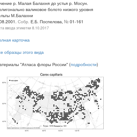
ечение р. Малая Балахня до устья р. Мосун.
олигонально валиковое болото низкого уровня
ельты М.Балахни
.08.2001.
Собр.
Е.Б. Поспелова,
№
01-161
та ввода этикетки
8.10.2017
олная карточка
се образцы этого вида
атериалы "Атласа флоры России" (
подробности
)