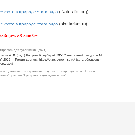
се фото в природе этого вида
(iNaturalist.org)
се фото в природе этого вида
(plantarium.ru)
ообщить об ошибке
тировать для публикации (сайт)
регин А. П. (ред.) Цифровой гербарий МГУ: Электронный ресурс. – М.:
У, 2026. – Режим доступа: https://plant.depo.msu.ru/ (дата обращения
.08.2026)
комендованное цитирование отдельного образца см. в "Полной
рточке", раздел "Цитировать для публикации"