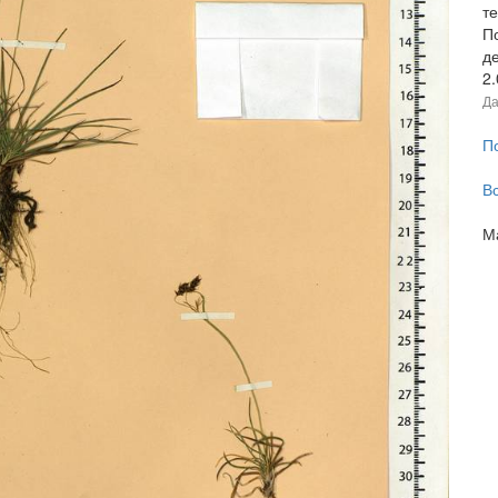
т
П
д
2
Да
П
В
М