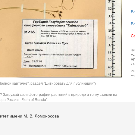
В
В
С
Ци
Се
МГ
07
Ре
ка
олной карточке", раздел "Цитировать для публикации")
? Загружай свои фотографии растений в природе и точку съемки на
ра России | Flora of Russia".
итет имени М. В. Ломоносова