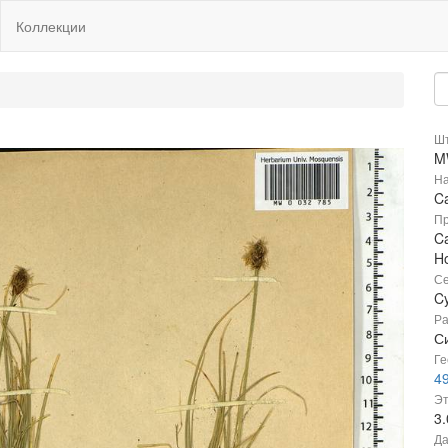
Коллекции
Шт
M
На
Ca
Пр
Ca
H
Се
C
Ра
С
Ге
49
Эт
3
Да