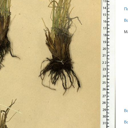
П
В
М
В
В