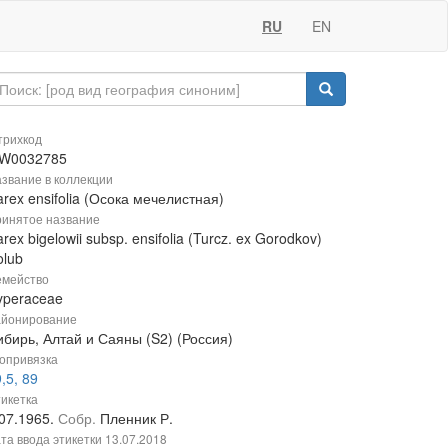
RU
EN
рихкод
W0032785
звание в коллекции
rex ensifolia (Осока мечелистная)
инятое название
rex bigelowii subsp. ensifolia (Turcz. ex Gorodkov)
olub
мейство
yperaceae
йонирование
ибирь, Алтай и Саяны (S2) (Россия)
опривязка
,5, 89
икетка
.07.1965.
Собр.
Пленник Р.
та ввода этикетки
13.07.2018