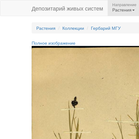
Направление
Депозитарий живых систем
Растения
Растения
Коллекции
Гербарий МГУ
Полное изображение