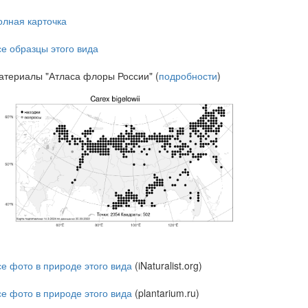
олная карточка
се образцы этого вида
атериалы "Атласа флоры России" (
подробности
)
се фото в природе этого вида
(iNaturalist.org)
се фото в природе этого вида
(plantarium.ru)