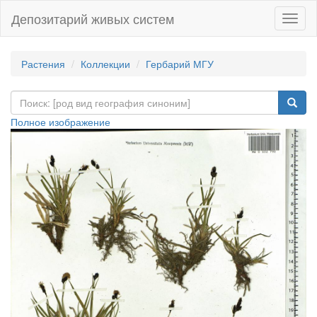
Депозитарий живых систем
Навиг
Растения
Коллекции
Гербарий МГУ
Полное изображение