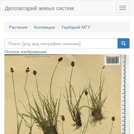
Депозитарий живых систем
Навиг
Растения
Коллекции
Гербарий МГУ
Полное изображение