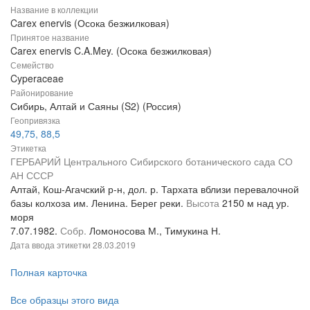
Название в коллекции
Carex enervis (Осока безжилковая)
Принятое название
Carex enervis C.A.Mey. (Осока безжилковая)
Семейство
Cyperaceae
Районирование
Сибирь, Алтай и Саяны (S2) (Россия)
Геопривязка
49,75, 88,5
Этикетка
ГЕРБАРИЙ Центрального Сибирского ботанического сада СО
АН СССР
Алтай, Кош-Агачский р-н, дол. р. Тархата вблизи перевалочной
базы колхоза им. Ленина. Берег реки.
Высота
2150 м над ур.
моря
7.07.1982.
Собр.
Ломоносова М., Тимукина Н.
Дата ввода этикетки
28.03.2019
Полная карточка
Все образцы этого вида