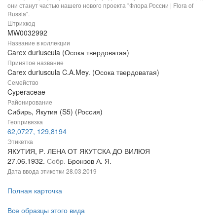
они станут частью нашего нового проекта "Флора России | Flora of
Russia".
Штрихкод
MW0032992
Название в коллекции
Carex duriuscula (Осока твердоватая)
Принятое название
Carex duriuscula C.A.Mey. (Осока твердоватая)
Семейство
Cyperaceae
Районирование
Сибирь, Якутия (S5) (Россия)
Геопривязка
62,0727, 129,8194
Этикетка
ЯКУТИЯ, Р. ЛЕНА ОТ ЯКУТСКА ДО ВИЛЮЯ
27.06.1932.
Собр.
Бронзов А. Я.
Дата ввода этикетки
28.03.2019
Полная карточка
Все образцы этого вида