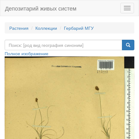
Депозитарий живых систем
Навиг
Растения
Коллекции
Гербарий МГУ
Полное изображение