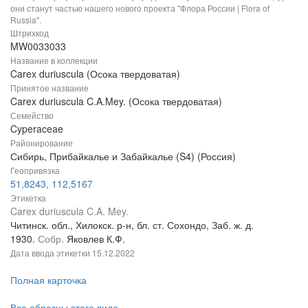
они станут частью нашего нового проекта "Флора России | Flora of
Russia".
Штрихкод
MW0033033
Название в коллекции
Carex duriuscula (Осока твердоватая)
Принятое название
Carex duriuscula C.A.Mey. (Осока твердоватая)
Семейство
Cyperaceae
Районирование
Сибирь, Прибайкалье и Забайкалье (S4) (Россия)
Геопривязка
51,8243, 112,5167
Этикетка
Carex duriuscula C.A. Mey.
Читинск. обл., Хилокск. р-н, бл. ст. Сохондо, Заб. ж. д.
1930.
Собр.
Яковлев К.Ф.
Дата ввода этикетки
15.12.2022
Полная карточка
Все образцы этого вида