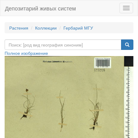
Депозитарий живых систем
Навиг
Растения
Коллекции
Гербарий МГУ
Полное изображение