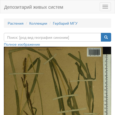
Депозитарий живых систем
Навиг
Растения
Коллекции
Гербарий МГУ
Полное изображение