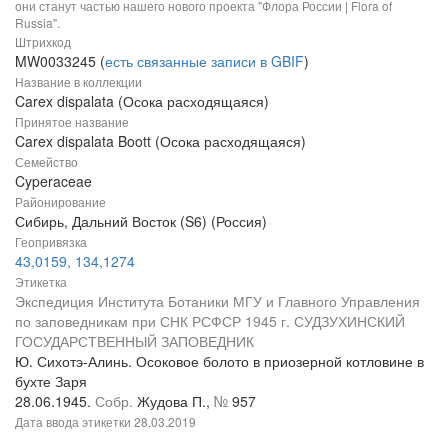
они станут частью нашего нового проекта "Флора России | Flora of
Russia".
Штрихкод
MW0033245 (
есть связанные записи в GBIF
)
Название в коллекции
Carex dispalata (Осока расходящаяся)
Принятое название
Carex dispalata Boott (Осока расходящаяся)
Семейство
Cyperaceae
Районирование
Сибирь, Дальний Восток (S6) (Россия)
Геопривязка
43,0159, 134,1274
Этикетка
Экспедиция Института Ботаники МГУ и Главного Управления
по заповедникам при СНК РСФСР 1945 г. СУДЗУХИНСКИЙ
ГОСУДАРСТВЕННЫЙ ЗАПОВЕДНИК
Ю. Сихотэ-Алинь. Осоковое болото в приозерной котловине в
бухте Заря
28.06.1945.
Собр.
Жудова П.,
№
957
Дата ввода этикетки
28.03.2019