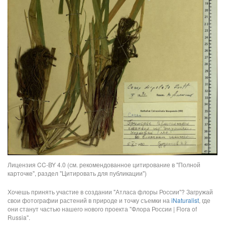
Лицензия CC-BY 4.0 (см. рекомендованное цитирование в "Полной
карточке", раздел "Цитировать для публикации")
Хочешь принять участие в создании "Атласа флоры России"? Загружай
свои фотографии растений в природе и точку съемки на
iNaturalist
, где
они станут частью нашего нового проекта "Флора России | Flora of
Russia".