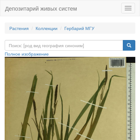
Депозитарий живых систем
Навиг
Растения
Коллекции
Гербарий МГУ
Полное изображение