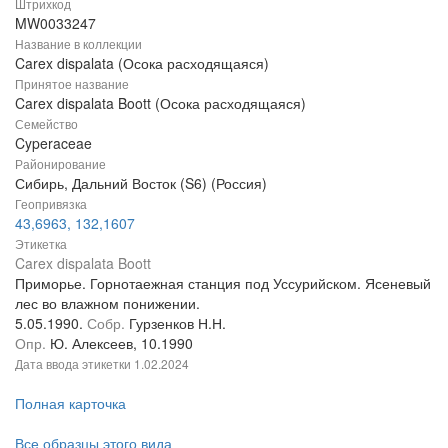
Штрихкод
MW0033247
Название в коллекции
Carex dispalata (Осока расходящаяся)
Принятое название
Carex dispalata Boott (Осока расходящаяся)
Семейство
Cyperaceae
Районирование
Сибирь, Дальний Восток (S6) (Россия)
Геопривязка
43,6963, 132,1607
Этикетка
Carex dispalata Boott
Приморье. Горнотаежная станция под Уссурийском. Ясеневый
лес во влажном понижении.
5.05.1990.
Собр.
Гурзенков Н.Н.
Опр.
Ю. Алексеев, 10.1990
Дата ввода этикетки
1.02.2024
Полная карточка
Все образцы этого вида