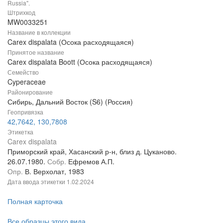
Russia".
Штрихкод
MW0033251
Название в коллекции
Carex dispalata (Осока расходящаяся)
Принятое название
Carex dispalata Boott (Осока расходящаяся)
Семейство
Cyperaceae
Районирование
Сибирь, Дальний Восток (S6) (Россия)
Геопривязка
42,7642, 130,7808
Этикетка
Carex dispalata
Приморский край, Хасанский р-н, близ д. Цуканово.
26.07.1980.
Собр.
Ефремов А.П.
Опр.
В. Верхолат, 1983
Дата ввода этикетки
1.02.2024
Полная карточка
Все образцы этого вида