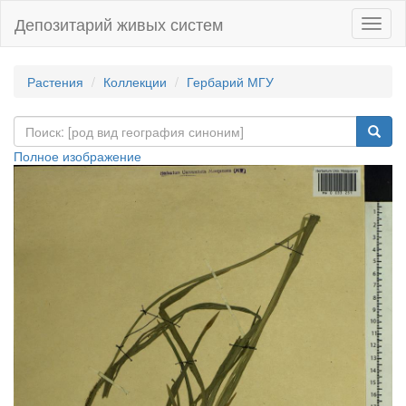
Депозитарий живых систем
Навиг
Растения
Коллекции
Гербарий МГУ
Полное изображение