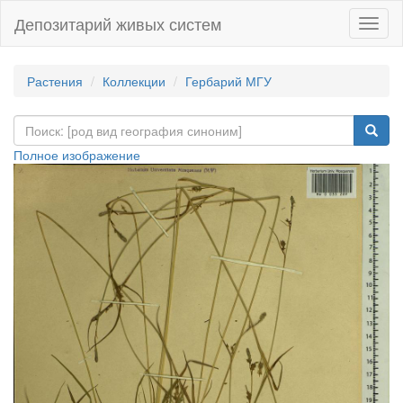
Депозитарий живых систем
Навиг
Растения
Коллекции
Гербарий МГУ
Полное изображение