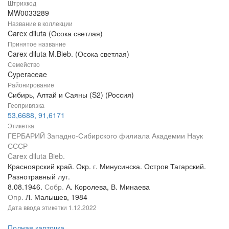
Штрихкод
MW0033289
Название в коллекции
Carex diluta (Осока светлая)
Принятое название
Carex diluta M.Bieb. (Осока светлая)
Семейство
Cyperaceae
Районирование
Сибирь, Алтай и Саяны (S2) (Россия)
Геопривязка
53,6688, 91,6171
Этикетка
ГЕРБАРИЙ Западно-Сибирского филиала Академии Наук
СССР
Carex diluta Bieb.
Красноярский край. Окр. г. Минусинска. Остров Тагарский.
Разнотравный луг.
8.08.1946.
Собр.
А. Королева, В. Минаева
Опр.
Л. Малышев, 1984
Дата ввода этикетки
1.12.2022
Полная карточка