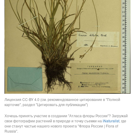
Лицензия CC-BY 4.0 (см. рекомендованное цитирование в "Полной
карточке", раздел "Цитировать для публикации")
Хочешь принять участие в создании "Атласа флоры России"? Загружай
свои фотографии растений в природе и точку съемки на
iNaturalist
, где
они станут частью нашего нового проекта "Флора России | Flora of
Russia".