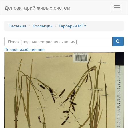
Депозитарий живых систем
Навиг
Растения
Коллекции
Гербарий МГУ
Полное изображение