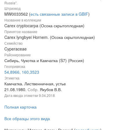
Russia".
Штрихкод
MW0033562 (
есть связанные записи в GBIF
)
Название в коллекции
Carex cryptocarpa (Осока скрытоплодная)
Принятое название
Carex lyngbyei Hornem. (Осока скрытоплодная)
Семейство
Cyperaceae
Районирование
Сибирь, Чукотка и Камчатка (S7) (Россия)
Геопривязка
54,8966, 160,3523
Этикетка
Камчатка. Лиственничная, устье
21.08.1980.
Собр.
Якубов В.В.
Дата ввода этикетки
9.04.2018
Полная карточка
Все образцы этого вида