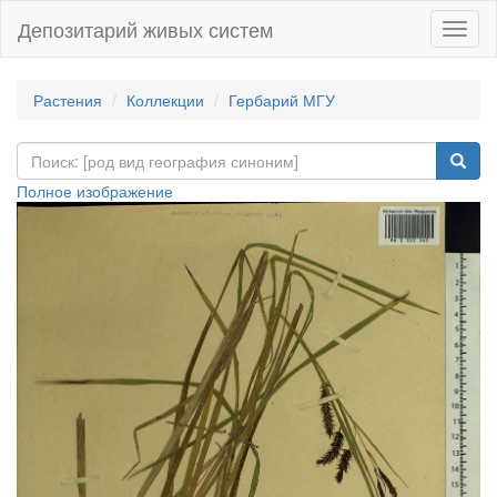
Депозитарий живых систем
Навиг
Растения
Коллекции
Гербарий МГУ
Полное изображение