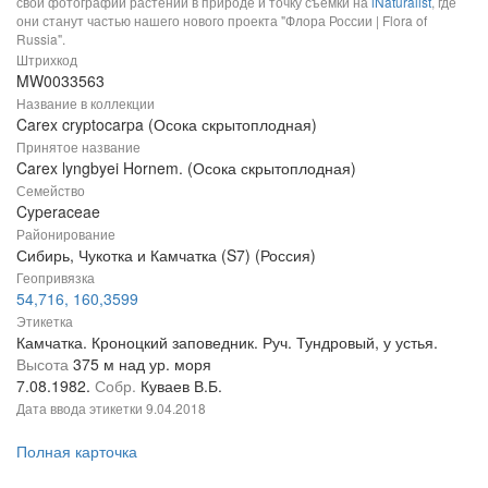
свои фотографии растений в природе и точку съемки на
iNaturalist
, где
они станут частью нашего нового проекта "Флора России | Flora of
Russia".
Штрихкод
MW0033563
Название в коллекции
Carex cryptocarpa (Осока скрытоплодная)
Принятое название
Carex lyngbyei Hornem. (Осока скрытоплодная)
Семейство
Cyperaceae
Районирование
Сибирь, Чукотка и Камчатка (S7) (Россия)
Геопривязка
54,716, 160,3599
Этикетка
Камчатка. Кроноцкий заповедник. Руч. Тундровый, у устья.
Высота
375 м над ур. моря
7.08.1982.
Собр.
Куваев В.Б.
Дата ввода этикетки
9.04.2018
Полная карточка