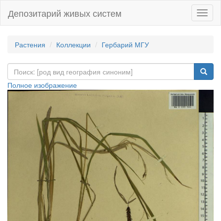
Депозитарий живых систем
Навиг
Растения
Коллекции
Гербарий МГУ
Полное изображение