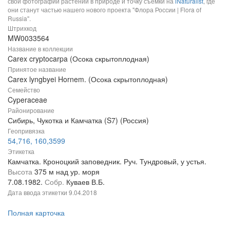
свои фотографии растений в природе и точку съемки на
iNaturalist
, где
они станут частью нашего нового проекта "Флора России | Flora of
Russia".
Штрихкод
MW0033564
Название в коллекции
Carex cryptocarpa (Осока скрытоплодная)
Принятое название
Carex lyngbyei Hornem. (Осока скрытоплодная)
Семейство
Cyperaceae
Районирование
Сибирь, Чукотка и Камчатка (S7) (Россия)
Геопривязка
54,716, 160,3599
Этикетка
Камчатка. Кроноцкий заповедник. Руч. Тундровый, у устья.
Высота
375 м над ур. моря
7.08.1982.
Собр.
Куваев В.Б.
Дата ввода этикетки
9.04.2018
Полная карточка