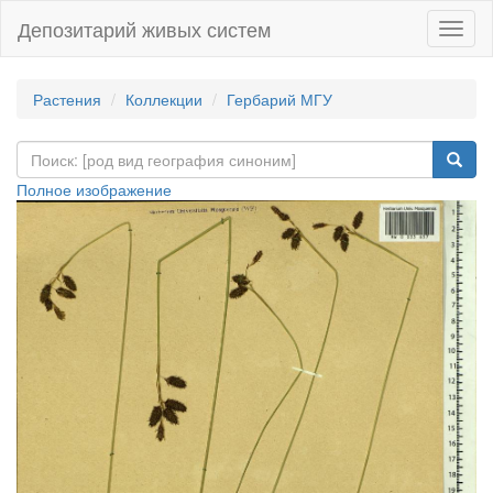
Депозитарий живых систем
Навиг
Растения
Коллекции
Гербарий МГУ
Полное изображение