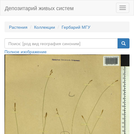
Депозитарий живых систем
Навиг
Растения
Коллекции
Гербарий МГУ
Полное изображение