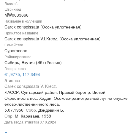
Russia".
Штрихкод
MW0033666
Название в коллекции
Carex conspissata (Осока уплотненная)
Принятое название
Carex conspissata V.I.Krecz. (Осока уплотненная)
Семейство
Cyperaceae
Районирование
Сибирь, Якутия (S5) (Россия)
Геопривязка
61,9775, 117,3494
Этикетка
Carex conspissata V. Krecz.
ЯАССР. Сунтарский район. Правый берег р. Вилюй.
Окрестность пос. Хадан. Осоково-разнотравный луг на опушке
елово-лиственничного леса.
5.07.1956.
Собр.
Дэндэвийн Б.
Опр.
М. Караваев, 1958
Дата ввода этикетки
3.10.2024