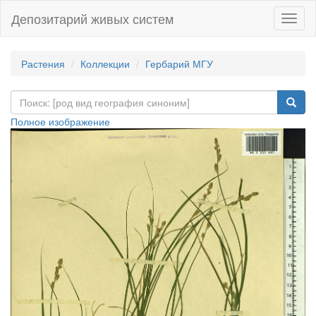
Депозитарий живых систем
Навиг
Растения
Коллекции
Гербарий МГУ
Полное изображение