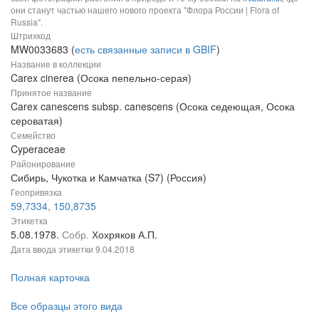
они станут частью нашего нового проекта "Флора России | Flora of
Russia".
Штрихкод
MW0033683 (
есть связанные записи в GBIF
)
Название в коллекции
Carex cinerea (Осока пепельно-серая)
Принятое название
Carex canescens subsp. canescens (Осока седеющая, Осока
сероватая)
Семейство
Cyperaceae
Районирование
Сибирь, Чукотка и Камчатка (S7) (Россия)
Геопривязка
59,7334, 150,8735
Этикетка
5.08.1978.
Собр.
Хохряков А.П.
Дата ввода этикетки
9.04.2018
Полная карточка
Все образцы этого вида