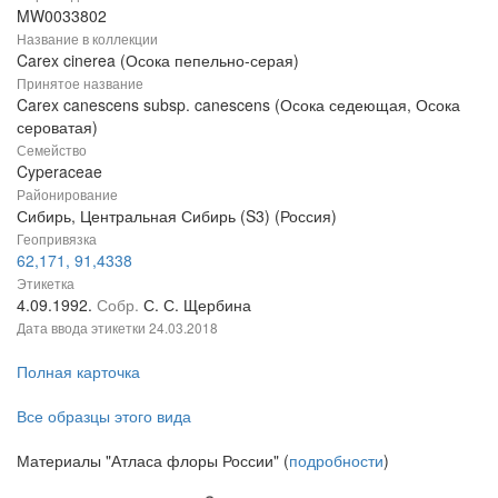
MW0033802
Название в коллекции
Carex cinerea (Осока пепельно-серая)
Принятое название
Carex canescens subsp. canescens (Осока седеющая, Осока
сероватая)
Семейство
Cyperaceae
Районирование
Сибирь, Центральная Сибирь (S3) (Россия)
Геопривязка
62,171, 91,4338
Этикетка
4.09.1992.
Собр.
С. С. Щербина
Дата ввода этикетки
24.03.2018
Полная карточка
Все образцы этого вида
Материалы "Атласа флоры России" (
подробности
)