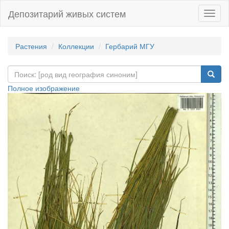
Депозитарий живых систем
Навиг
Растения
Коллекции
Гербарий МГУ
Полное изображение