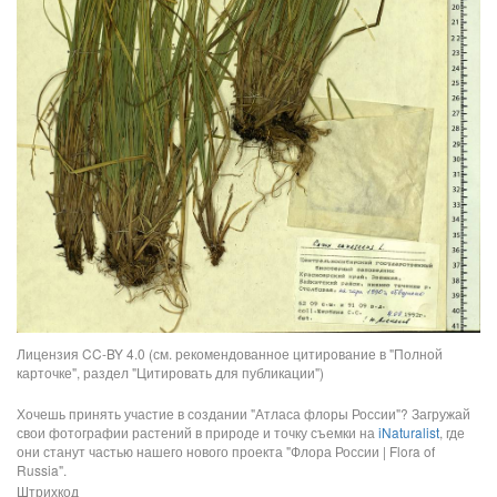
Лицензия CC-BY 4.0 (см. рекомендованное цитирование в "Полной
карточке", раздел "Цитировать для публикации")
Хочешь принять участие в создании "Атласа флоры России"? Загружай
свои фотографии растений в природе и точку съемки на
iNaturalist
, где
они станут частью нашего нового проекта "Флора России | Flora of
Russia".
Штрихкод