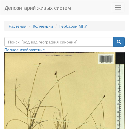
Депозитарий живых систем
Навиг
Растения
Коллекции
Гербарий МГУ
Полное изображение