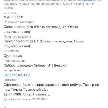
они станут частью нашего нового проекта "Флора России | Flora of
Russia".
Штрихкод
MW0033958
Название в коллекции
Carex chordorrhiza (Осока плетевидная, Осока
струнокорневая)
Принятое название
Carex chordorrhiza L.f. (Осока плетевидная, Осока
струнокорневая)
Семейство
Cyperaceae
Районирование
Сибирь, Западная Сибирь (S1) (Россия)
Геопривязка
64,0222, 82,0335
Этикетка
Сфагновое болото в притеррасной части пойм р. Таз в р-не
пос. Толька Тюменской обл.
22.07.1966.
Собр.
Павлова Е.
Дата ввода этикетки
28.03.2019