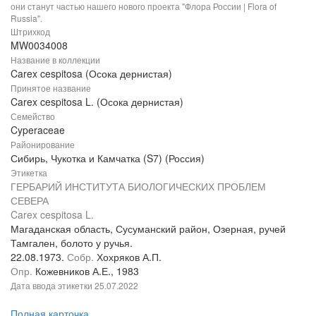
они станут частью нашего нового проекта "Флора России | Flora of
Russia".
Штрихкод
MW0034008
Название в коллекции
Carex cespitosa (Осока дернистая)
Принятое название
Carex cespitosa L. (Осока дернистая)
Семейство
Cyperaceae
Районирование
Сибирь, Чукотка и Камчатка (S7) (Россия)
Этикетка
ГЕРБАРИЙ ИНСТИТУТА БИОЛОГИЧЕСКИХ ПРОБЛЕМ
СЕВЕРА
Carex cespitosa L.
Магаданская область, Сусуманский район, Озерная, ручей
Тамгален, болото у ручья.
22.08.1973.
Собр.
Хохряков А.П.
Опр.
Кожевников А.Е., 1983
Дата ввода этикетки
25.07.2022
Полная карточка