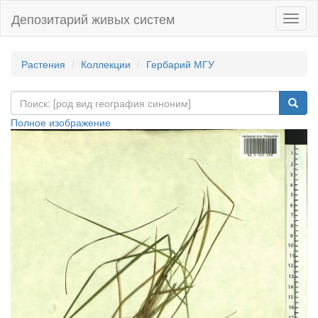
Депозитарий живых систем
Навиг
Растения
Коллекции
Гербарий МГУ
Полное изображение