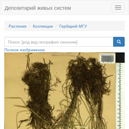
Депозитарий живых систем
Навиг
Растения
Коллекции
Гербарий МГУ
Полное изображение