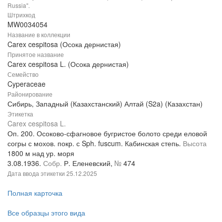
Russia".
Штрихкод
MW0034054
Название в коллекции
Carex cespitosa (Осока дернистая)
Принятое название
Carex cespitosa L. (Осока дернистая)
Семейство
Cyperaceae
Районирование
Сибирь, Западный (Казахстанский) Алтай (S2a) (Казахстан)
Этикетка
Carex cespitosa L.
Оп. 200. Осоково-сфагновое бугристое болото среди еловой
согры с мохов. покр. с Sph. fuscum. Кабинская степь.
Высота
1800 м над ур. моря
3.08.1936.
Собр.
Р. Еленевский,
№
474
Дата ввода этикетки
25.12.2025
Полная карточка
Все образцы этого вида