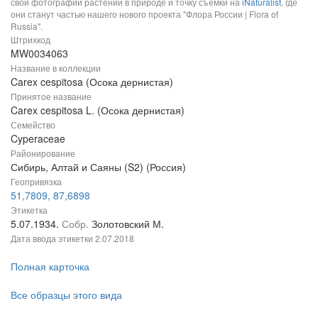
свои фотографии растений в природе и точку съемки на
iNaturalist
, где
они станут частью нашего нового проекта "Флора России | Flora of
Russia".
Штрихкод
MW0034063
Название в коллекции
Carex cespitosa (Осока дернистая)
Принятое название
Carex cespitosa L. (Осока дернистая)
Семейство
Cyperaceae
Районирование
Сибирь, Алтай и Саяны (S2) (Россия)
Геопривязка
51,7809, 87,6898
Этикетка
5.07.1934.
Собр.
Золотовский М.
Дата ввода этикетки
2.07.2018
Полная карточка
Все образцы этого вида