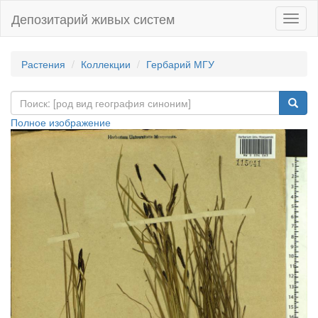
Депозитарий живых систем
Навиг
Растения
Коллекции
Гербарий МГУ
Полное изображение