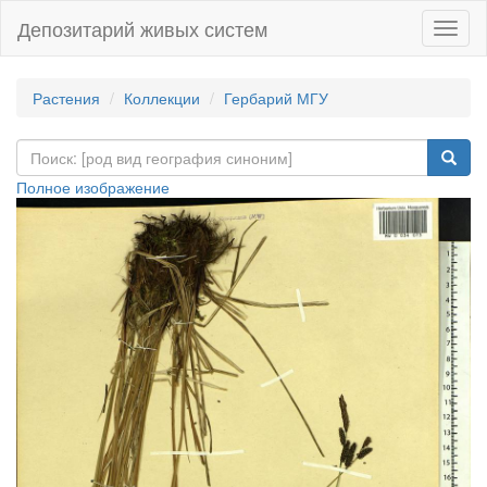
Депозитарий живых систем
Навиг
Растения
Коллекции
Гербарий МГУ
Полное изображение