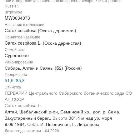
они станут частью нашего нового проекта "Флора России | Flora of
Russia".
Штрихкод
MW0034073
Название в коллекции
Carex cespitosa (Осока дернистая)
Принятое название
Carex cespitosa L. (Осока дернистая)
Семейство
Cyperaceae
Районирование
Сибирь, Алтай и Саяны (S2) (Россия)
Геопривязка
51,5, 85,8
Этикетка
ГЕРБАРИЙ Центрального Сибирского ботанического сада СО
АН СССР
Carex cespitosa L.
Алтай, Шебалинский р-он, Семинский хр., дол. р. Сема.
Закустаренный берег..
Высота
381.4 м над ур. моря
9.06.1984.
Собр.
И. Пшеничная, Г. Ливенцова
Дата ввода этикетки
1.04.2020