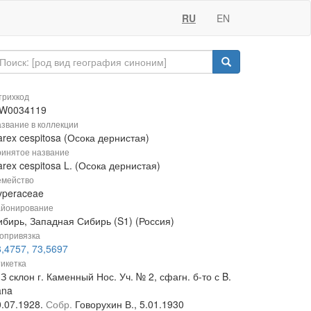
RU
EN
рихкод
W0034119
звание в коллекции
rex cespitosa (Осока дернистая)
инятое название
rex cespitosa L. (Осока дернистая)
мейство
yperaceae
йонирование
ибирь, Западная Сибирь (S1) (Россия)
опривязка
,4757, 73,5697
икетка
З склон г. Каменный Нос. Уч. № 2, сфагн. б-то с B.
ana
0.07.1928.
Собр.
Говорухин В., 5.01.1930