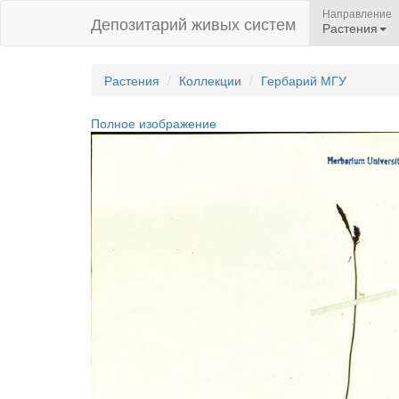
Направление
Депозитарий живых систем
Растения
Растения
Коллекции
Гербарий МГУ
Полное изображение