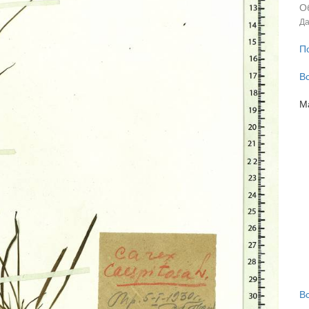
О
Да
П
В
М
В