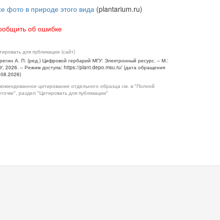
се фото в природе этого вида
(plantarium.ru)
ообщить об ошибке
тировать для публикации (сайт)
регин А. П. (ред.) Цифровой гербарий МГУ: Электронный ресурс. – М.:
У, 2026. – Режим доступа: https://plant.depo.msu.ru/ (дата обращения
.08.2026)
комендованное цитирование отдельного образца см. в "Полной
рточке", раздел "Цитировать для публикации"