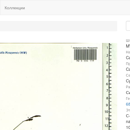
Коллекции
Шт
M
На
Ca
Пр
Ca
Се
C
Ра
С
Ге
68
Эт
С-
n
1