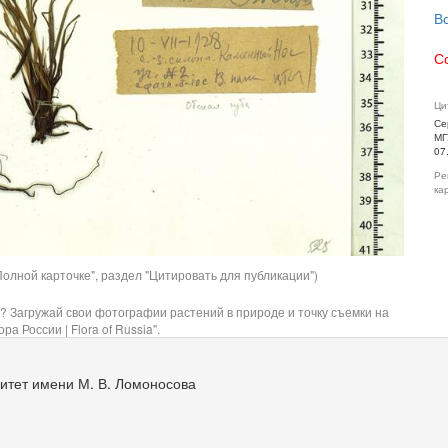
В
С
Ци
Се
МГ
07
Ре
ка
олной карточке", раздел "Цитировать для публикации")
? Загружай свои фотографии растений в природе и точку съемки на
ра России | Flora of Russia".
итет имени М. В. Ломоносова