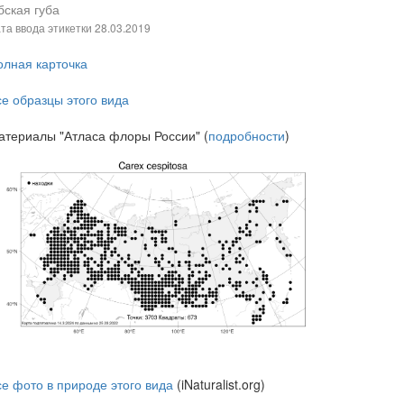
бская губа
та ввода этикетки
28.03.2019
олная карточка
се образцы этого вида
атериалы "Атласа флоры России" (
подробности
)
се фото в природе этого вида
(iNaturalist.org)