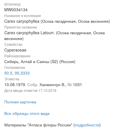
Штрихкод
MW0034134
Название в коллекции
Carex caryophyllea (Осока гвоздичная, Осока весенняя)
Принятое название
Carex caryophyllea Latourr. (Осока гвоздичная, Осока
весенняя)
Семейство
Cyperaceae
Районирование
Сибирь, Алтай и Саяны (S2) (Россия)
Геопривязка
50,5, 95,3333
Этикетка
10.08.1979.
Собр.
Ханминчун В.,
№
1031
Дата ввода этикетки
17.10.2018
Полная карточка
Все образцы этого вида
Материалы "Атласа флоры России" (
подробности
)