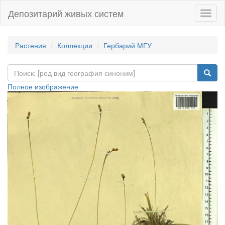
Депозитарий живых систем
Навиг
Растения
Коллекции
Гербарий МГУ
Полное изображение