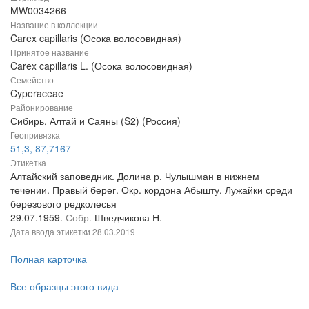
MW0034266
Название в коллекции
Carex capillaris (Осока волосовидная)
Принятое название
Carex capillaris L. (Осока волосовидная)
Семейство
Cyperaceae
Районирование
Сибирь, Алтай и Саяны (S2) (Россия)
Геопривязка
51,3, 87,7167
Этикетка
Алтайский заповедник. Долина р. Чулышман в нижнем
течении. Правый берег. Окр. кордона Абышту. Лужайки среди
березового редколесья
29.07.1959.
Собр.
Шведчикова Н.
Дата ввода этикетки
28.03.2019
Полная карточка
Все образцы этого вида