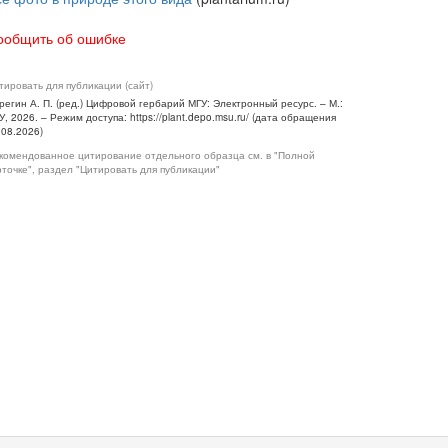
ообщить об ошибке
тировать для публикации (сайт)
регин А. П. (ред.) Цифровой гербарий МГУ: Электронный ресурс. – М.:
У, 2026. – Режим доступа: https://plant.depo.msu.ru/ (дата обращения
.08.2026)
комендованное цитирование отдельного образца см. в "Полной
рточке", раздел "Цитировать для публикации"