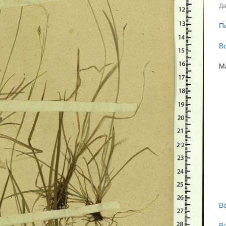
Да
П
В
М
В
В