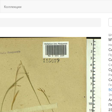
Коллекции
Шт
M
На
Ca
Пр
Ca
Се
C
Ра
С
Ге
50
Эт
Ал
П
2