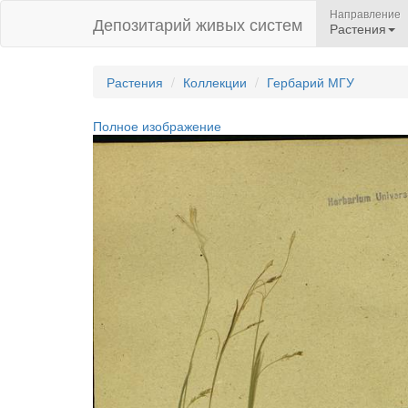
Направление
Депозитарий живых систем
Растения
Растения
Коллекции
Гербарий МГУ
Полное изображение