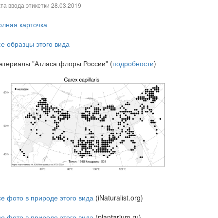
та ввода этикетки
28.03.2019
олная карточка
се образцы этого вида
атериалы "Атласа флоры России" (
подробности
)
се фото в природе этого вида
(iNaturalist.org)
се фото в природе этого вида
(plantarium.ru)