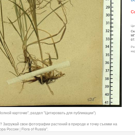
С
Ци
Се
МГ
07
Ре
ка
олной карточке", раздел "Цитировать для публикации")
? Загружай свои фотографии растений в природе и точку съемки на
ра России | Flora of Russia".