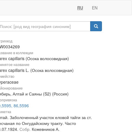
RU
EN
рихкод
W0034269
звание в коллекции
rex capillaris (Осока волосовидная)
инятое название
rex capillaris L. (Осока волосовидная)
мейство
yperaceae
йонирование
ибирь, Алтай и Саяны (S2) (Россия)
опривязка
,5595, 86,5596
икетка
тай. Заболоченный участок еловой тайги за ст.
есчаная по Онгудайскому тракту. Часто
3.07.1924.
Собр.
Кожевников А.