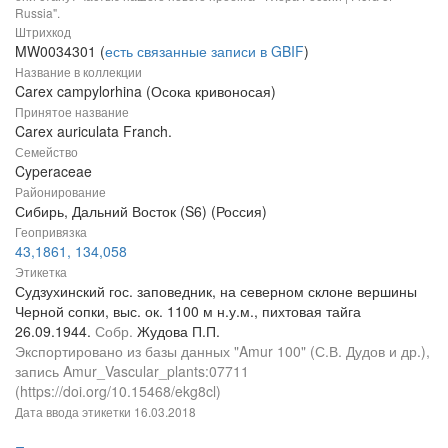
Russia".
Штрихкод
MW0034301 (
есть связанные записи в GBIF
)
Название в коллекции
Carex campylorhina (Осока кривоносая)
Принятое название
Carex auriculata Franch.
Семейство
Cyperaceae
Районирование
Сибирь, Дальний Восток (S6) (Россия)
Геопривязка
43,1861, 134,058
Этикетка
Судзухинский гос. заповедник, на северном склоне вершины
Черной сопки, выс. ок. 1100 м н.у.м., пихтовая тайга
26.09.1944.
Собр.
Жудова П.П.
Экспортировано из базы данных "Amur 100" (С.В. Дудов и др.),
запись Amur_Vascular_plants:07711
(https://doi.org/10.15468/ekg8cl)
Дата ввода этикетки
16.03.2018