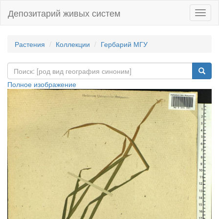
Депозитарий живых систем
Навиг
Растения
Коллекции
Гербарий МГУ
Полное изображение