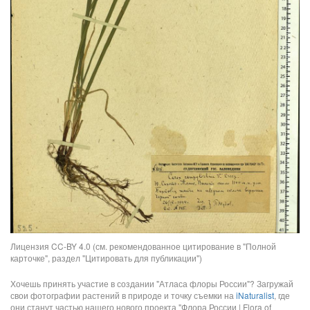
Лицензия CC-BY 4.0 (см. рекомендованное цитирование в "Полной
карточке", раздел "Цитировать для публикации")
Хочешь принять участие в создании "Атласа флоры России"? Загружай
свои фотографии растений в природе и точку съемки на
iNaturalist
, где
они станут частью нашего нового проекта "Флора России | Flora of