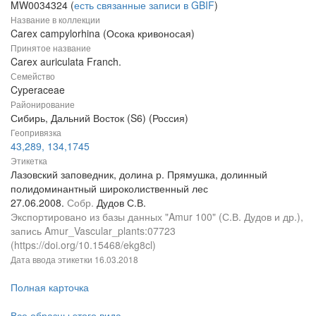
MW0034324 (
есть связанные записи в GBIF
)
Название в коллекции
Carex campylorhina (Осока кривоносая)
Принятое название
Carex auriculata Franch.
Семейство
Cyperaceae
Районирование
Сибирь, Дальний Восток (S6) (Россия)
Геопривязка
43,289, 134,1745
Этикетка
Лазовский заповедник, долина р. Прямушка, долинный
полидоминантный широколиственный лес
27.06.2008.
Собр.
Дудов С.В.
Экспортировано из базы данных "Amur 100" (С.В. Дудов и др.),
запись Amur_Vascular_plants:07723
(https://doi.org/10.15468/ekg8cl)
Дата ввода этикетки
16.03.2018
Полная карточка
Все образцы этого вида