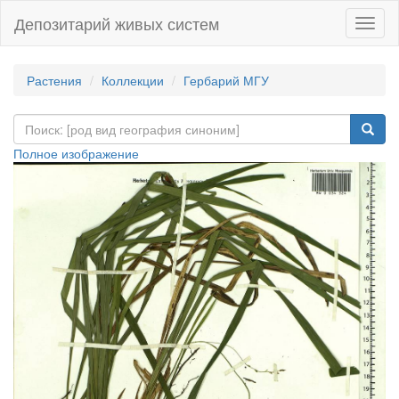
Депозитарий живых систем
Навиг
Растения
Коллекции
Гербарий МГУ
Полное изображение