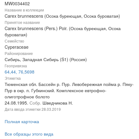
MW0034402
Название в коллекции
Carex brunnescens (Осока буреющая, Осока буроватая)
Принятое название
Carex brunnescens (Pers.) Poir. (Осока буреющая, Осока
буроватая)
Семейство
Cyperaceae
Районирование
Сибирь, Западная Сибирь (S1) (Россия)
Геопривязка
64,44, 76,5698
Этикетка
Тюменская обл. Бассейн р. Пур. Левобережная пойма р. Пяку-
Пур в окр. п. Губкинский. Комплексное евтрофно-
олиготрофное болото
24.08.1995.
Собр.
Шведчикова Н.
Дата ввода этикетки
28.03.2019
Полная карточка
Все образцы этого вида