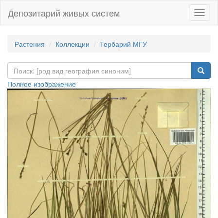
Депозитарий живых систем
Навиг
Растения
Коллекции
Гербарий МГУ
Полное изображение