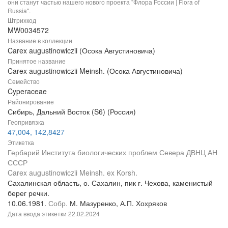
они станут частью нашего нового проекта "Флора России | Flora of
Russia".
Штрихкод
MW0034572
Название в коллекции
Carex augustinowiczii (Осока Августиновича)
Принятое название
Carex augustinowiczii Meinsh. (Осока Августиновича)
Семейство
Cyperaceae
Районирование
Сибирь, Дальний Восток (S6) (Россия)
Геопривязка
47,004, 142,8427
Этикетка
Гербарий Института биологических проблем Севера ДВНЦ АН
СССР
Carex augustinowiczii Meinsh. ex Korsh.
Сахалинская область, о. Сахалин, пик г. Чехова, каменистый
берег речки.
10.06.1981.
Собр.
М. Мазуренко, А.П. Хохряков
Дата ввода этикетки
22.02.2024