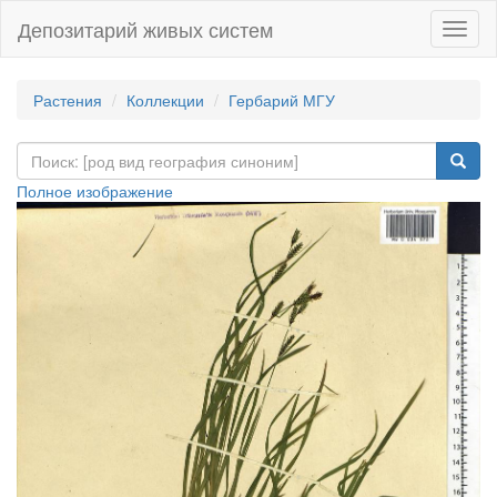
Депозитарий живых систем
Навиг
Растения
Коллекции
Гербарий МГУ
Полное изображение