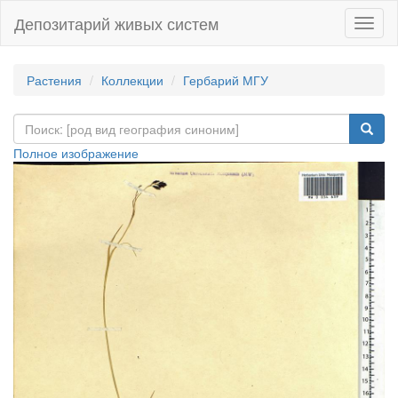
Депозитарий живых систем
Навиг
Растения
Коллекции
Гербарий МГУ
Полное изображение