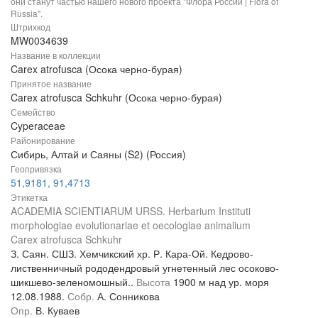
они станут частью нашего нового проекта "Флора России | Flora of
Russia".
Штрихкод
MW0034639
Название в коллекции
Carex atrofusca (Осока черно-бурая)
Принятое название
Carex atrofusca Schkuhr (Осока черно-бурая)
Семейство
Cyperaceae
Районирование
Сибирь, Алтай и Саяны (S2) (Россия)
Геопривязка
51,9181, 91,4713
Этикетка
ACADEMIA SCIENTIARUM URSS. Herbarium Instituti
morphologiae evolutionariae et oecologiae animalium
Carex atrofusca Schkuhr
З. Саян. СШЗ. Хемчикский хр. Р. Кара-Ой. Кедрово-
лиственничный рододендровый угнетенный лес осоково-
шикшево-зеленомошный..
Высота
1900 м над ур. моря
12.08.1988.
Собр.
А. Сонникова
Опр.
В. Куваев