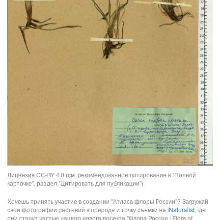
Лицензия CC-BY 4.0 (см. рекомендованное цитирование в "Полной
карточке", раздел "Цитировать для публикации")
Хочешь принять участие в создании "Атласа флоры России"? Загружай
свои фотографии растений в природе и точку съемки на
iNaturalist
, где
они станут частью нашего нового проекта "Флора России | Flora of