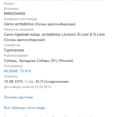
Russia".
Штрихкод
MW0034909
Название в коллекции
Carex arctisibirica (Осока арктосибирская)
Принятое название
Carex bigelowii subsp. arctisibirica (Jurtzev) Á.Löve & D.Löve
(Осока арктосибирская)
Семейство
Cyperaceae
Районирование
Сибирь, Западная Сибирь (S1) (Россия)
Геопривязка
66,8598, 70,816
Этикетка
10.08.1970.
Собр.
Ю.П.Солдатенкова
Дата ввода этикетки
22.03.2019
Полная карточка
Все образцы этого вида