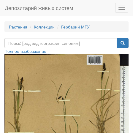
Депозитарий живых систем
Навиг
Растения
Коллекции
Гербарий МГУ
Полное изображение