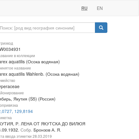
RU
EN
рихкод
W0034931
звание в коллекции
rex aquatilis (Осока водяная)
инятое название
rex aquatilis Wahlenb. (Осока водяная)
мейство
yperaceae
йонирование
бирь, Якутия (S5) (Россия)
опривязка
2,0727, 129,8194
икетка
КУТИЯ, Р. ЛЕНА ОТ ЯКУТСКА ДО ВИЛЮЯ
3.09.1932.
Собр.
Бронзов А. Я.
та ввода этикетки
28.03.2019