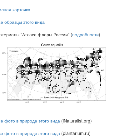
олная карточка
се образцы этого вида
атериалы "Атласа флоры России" (
подробности
)
се фото в природе этого вида
(iNaturalist.org)
се фото в природе этого вида
(plantarium.ru)