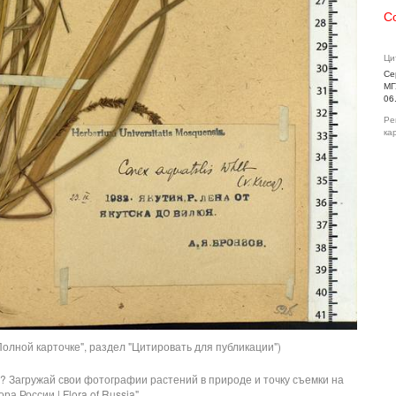
С
Ци
Се
МГ
06
Ре
ка
олной карточке", раздел "Цитировать для публикации")
? Загружай свои фотографии растений в природе и точку съемки на
ра России | Flora of Russia".