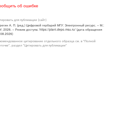
ообщить об ошибке
тировать для публикации (сайт)
регин А. П. (ред.) Цифровой гербарий МГУ: Электронный ресурс. – М.:
У, 2026. – Режим доступа: https://plant.depo.msu.ru/ (дата обращения
.08.2026)
комендованное цитирование отдельного образца см. в "Полной
рточке", раздел "Цитировать для публикации"