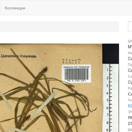
Коллекции
Шт
M
На
Ca
Пр
Ca
Се
C
Ра
Си
Ге
6
Эт
Я
2
Да