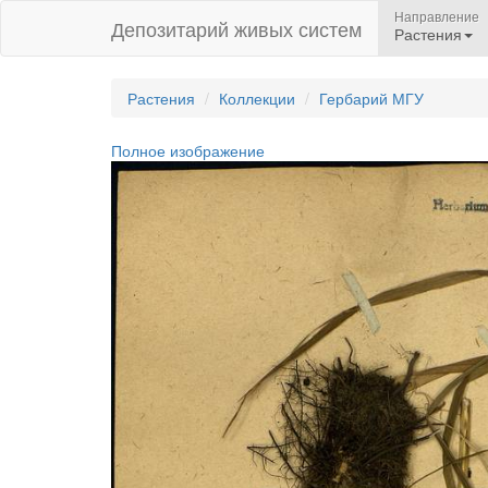
Направление
Депозитарий живых систем
Растения
Растения
Коллекции
Гербарий МГУ
Полное изображение