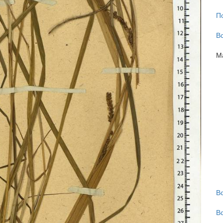
П
В
М
В
В