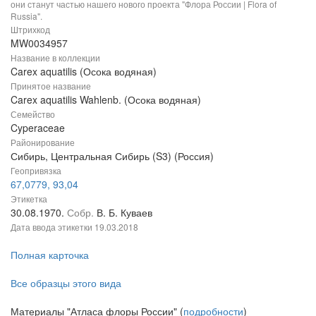
они станут частью нашего нового проекта "Флора России | Flora of
Russia".
Штрихкод
MW0034957
Название в коллекции
Carex aquatilis (Осока водяная)
Принятое название
Carex aquatilis Wahlenb. (Осока водяная)
Семейство
Cyperaceae
Районирование
Сибирь, Центральная Сибирь (S3) (Россия)
Геопривязка
67,0779, 93,04
Этикетка
30.08.1970.
Собр.
В. Б. Куваев
Дата ввода этикетки
19.03.2018
Полная карточка
Все образцы этого вида
Материалы "Атласа флоры России" (
подробности
)