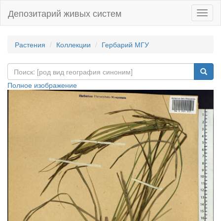
Депозитарий живых систем
Навиг
Растения
Коллекции
Гербарий МГУ
Полное изображение