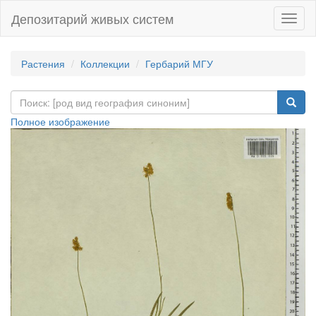
Депозитарий живых систем
Навиг
Растения
Коллекции
Гербарий МГУ
Полное изображение