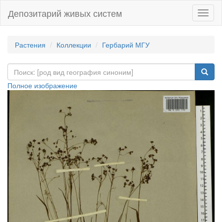
Депозитарий живых систем
Навиг
Растения
Коллекции
Гербарий МГУ
Полное изображение