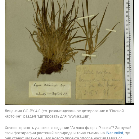
Лицензия CC-BY 4.0 (см. рекомендованное цитирование в "Полной
карточке", раздел "Цитировать для публикации")
Хочешь принять участие в создании "Атласа флоры России"? Загружай
свои фотографии растений в природе и точку съемки на
iNaturalist
, где
они станут частью нашего нового проекта "Флора России | Flora of