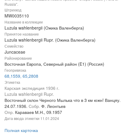
Russia".
Штрихкод
MW0035110
Название в коллекции
Luzula wahlenbergii (Ожика Валенберга)
Принятое название
Luzula wahlenbergii Rupr. (Ожика Валенберга)
Семейство
Juncaceae
Районирование
Восточная Европа, Северный район (E1) (Россия)
Геопривязка
68,1559, 65,2808
Этикетка
Карская экспедиция 1936 г.
Luzula wahlenbergii Rupr.
Восточный склон Черного Мылька что в 3 км южн! Ванцяу.
24.07.1936.
Собр.
Ф. Леонтьев
Опр.
Караваев М.Н., 09.1957
Дата ввода этикетки
11.01.2024
Полная карточка