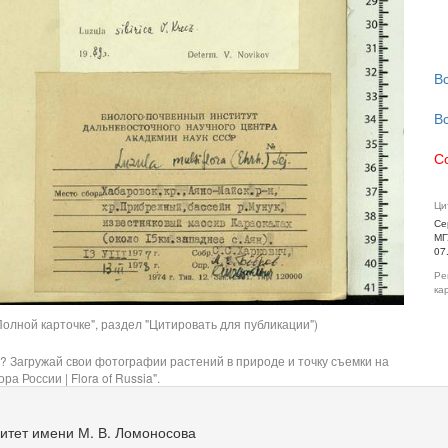
В
В
С
Ци
Се
МГ
07
Ре
ка
олной карточке", раздел "Цитировать для публикации")
? Загружай свои фотографии растений в природе и точку съемки на
ра России | Flora of Russia".
итет имени М. В. Ломоносова