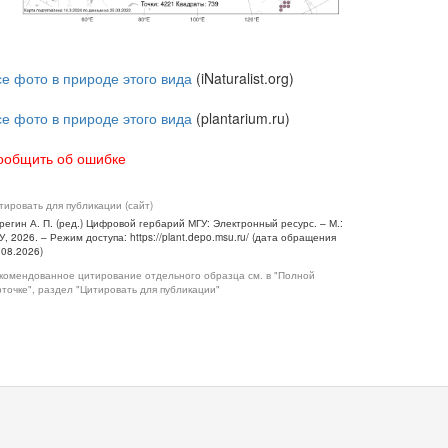
се фото в природе этого вида
(iNaturalist.org)
се фото в природе этого вида
(plantarium.ru)
ообщить об ошибке
тировать для публикации (сайт)
регин А. П. (ред.) Цифровой гербарий МГУ: Электронный ресурс. – М.:
У, 2026. – Режим доступа: https://plant.depo.msu.ru/ (дата обращения
.08.2026)
комендованное цитирование отдельного образца см. в "Полной
рточке", раздел "Цитировать для публикации"