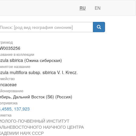
RU
EN
рихкод
W0035256
звание в коллекции
zula sibirica (Ожика сибирская)
инятое название
zula multiflora subsp. sibirica V. I. Krecz.
мейство
uncaceae
йонирование
бирь, Дальний Восток (S6) (Россия)
опривязка
,4585, 137,923
икетка
ИОЛОГО-ПОЧВЕННЫЙ ИНСТИТУТ
АЛЬНЕВОСТОЧНОГО НАУЧНОГО ЦЕНТРА
КАДЕМИИ НАУК СССР