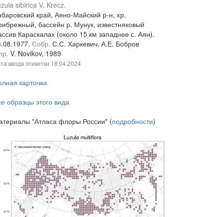
zula sibirica V. Krecz.
абаровский край, Аяно-Майский р-н, хр.
рибрежный, бассейн р. Мунук, известняковый
ссив Караскалах (около 15 км западнее с. Аян).
3.08.1977.
Собр.
С.С. Харкевич, А.Е. Бобров
пр.
V. Novikov, 1989
та ввода этикетки
18.04.2024
олная карточка
се образцы этого вида
атериалы "Атласа флоры России" (
подробности
)