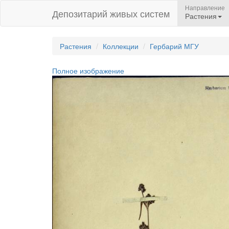
Направление
Депозитарий живых систем
Растения
Растения
Коллекции
Гербарий МГУ
Полное изображение