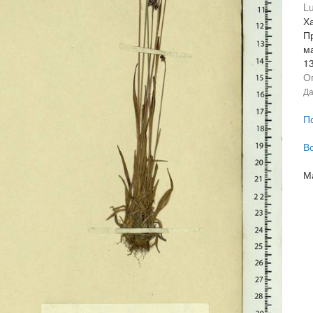
Lu
Х
П
ма
1
О
Да
П
В
М