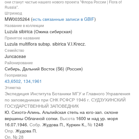
они станут частью нашего нового проекта "Флора России | Flora of
Russia".
Штрихкод
MW0035264 (
есть связанные записи в GBIF
)
Название в коллекции
Luzula sibirica (Ожика сибирская)
Принятое название
Luzula multiflora subsp. sibirica V.I.Krecz.
Семейство
Juncaceae
Районирование
Сибирь, Дальний Восток (S6) (Россия)
Геопривязка
43,6502, 134,1961
Этикетка
Экспедиция Института Ботаники МГУ и Главного Управления
по заповедникам при СНК РСФСР 1946 г. СУДЗУХИНСКИЙ
ГОСУДАРСТВЕННЫЙ ЗАПОВЕДНИК
Ю. Сихотэ-Алинь. Альпийская степь на юго-зап. склоне
вершины Облачной сопки.
Высота
1600 м над ур. моря
16.07.1946.
Собр.
Жудова П., Куркин К.,
№
1248
Опр.
Жудова П.
Оп. № 28