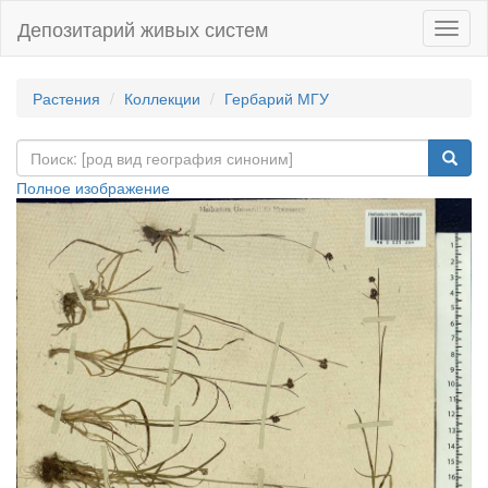
Депозитарий живых систем
Навиг
Растения
Коллекции
Гербарий МГУ
Полное изображение