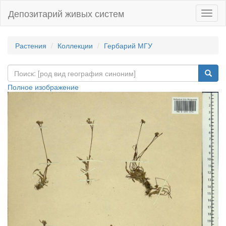
Депозитарий живых систем
Навиг
Растения
Коллекции
Гербарий МГУ
Полное изображение