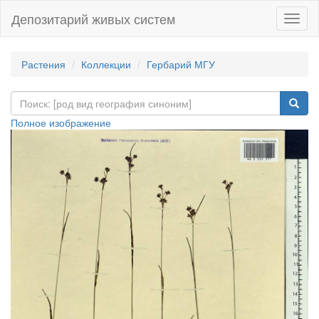
Депозитарий живых систем
Навиг
Растения
Коллекции
Гербарий МГУ
Полное изображение