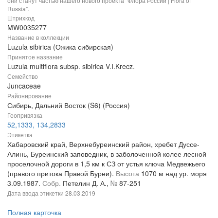
они станут частью нашего нового проекта "Флора России | Flora of
Russia".
Штрихкод
MW0035277
Название в коллекции
Luzula sibirica (Ожика сибирская)
Принятое название
Luzula multiflora subsp. sibirica V.I.Krecz.
Семейство
Juncaceae
Районирование
Сибирь, Дальний Восток (S6) (Россия)
Геопривязка
52,1333, 134,2833
Этикетка
Хабаровский край, Верхнебуреинский район, хребет Дуссе-
Алинь, Буреинский заповедник, в заболоченной колее лесной
проселочной дороги в 1,5 км к СЗ от устья ключа Медвежьего
(правого притока Правой Буреи).
Высота
1070 м над ур. моря
3.09.1987.
Собр.
Петелин Д. А.,
№
87-251
Дата ввода этикетки
28.03.2019
Полная карточка