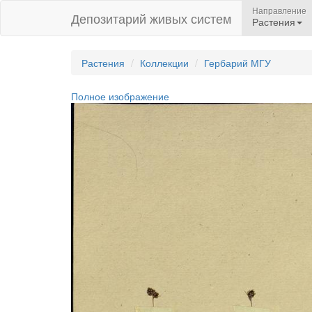
Направление
Депозитарий живых систем
Растения
Растения
Коллекции
Гербарий МГУ
Полное изображение