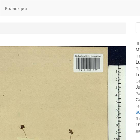
Коллекции
Шт
M
На
Lu
Пр
Lu
Се
J
Ра
С
Ге
66
Эт
1
Да