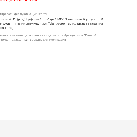
тировать для публикации (сайт)
регин А. П. (ред.) Цифровой гербарий МГУ: Электронный ресурс. – М.:
У, 2026. – Режим доступа: https://plant.depo.msu.ru/ (дата обращения
.08.2026)
комендованное цитирование отдельного образца см. в "Полной
рточке", раздел "Цитировать для публикации"