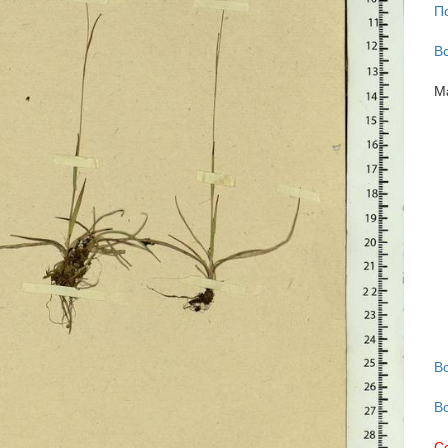
П
В
М
В
В
С