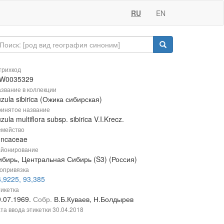
RU
EN
рихкод
W0035329
звание в коллекции
zula sibirica (Ожика сибирская)
инятое название
zula multiflora subsp. sibirica V.I.Krecz.
мейство
uncaceae
йонирование
ибирь, Центральная Сибирь (S3) (Россия)
опривязка
,9225, 93,385
икетка
9.07.1969.
Собр.
В.Б.Куваев, Н.Болдырев
та ввода этикетки
30.04.2018