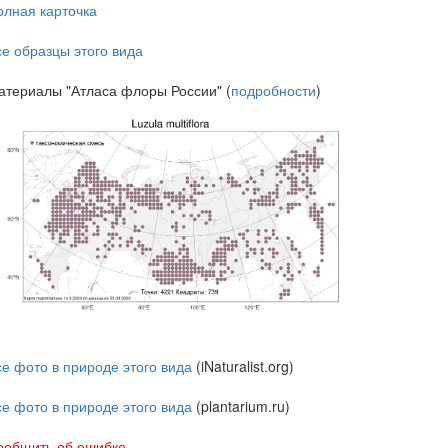
олная карточка
се образцы этого вида
атериалы "Атласа флоры России" (
подробности
)
се фото в природе этого вида
(iNaturalist.org)
се фото в природе этого вида
(plantarium.ru)
ообщить об ошибке