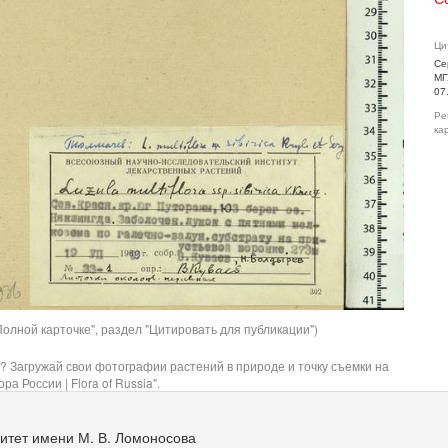
Ци
Се
МГ
07
Ре
ка
олной карточке", раздел "Цитировать для публикации")
? Загружай свои фотографии растений в природе и точку съемки на
ра России | Flora of Russia".
итет имени М. В. Ломоносова