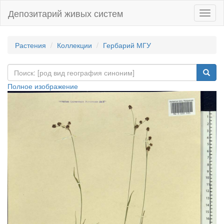
Депозитарий живых систем
Навиг
Растения
Коллекции
Гербарий МГУ
Полное изображение