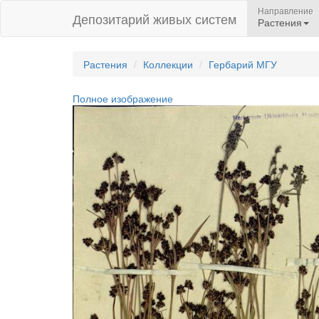
Направление
Депозитарий живых систем
Растения
Растения
Коллекции
Гербарий МГУ
Полное изображение