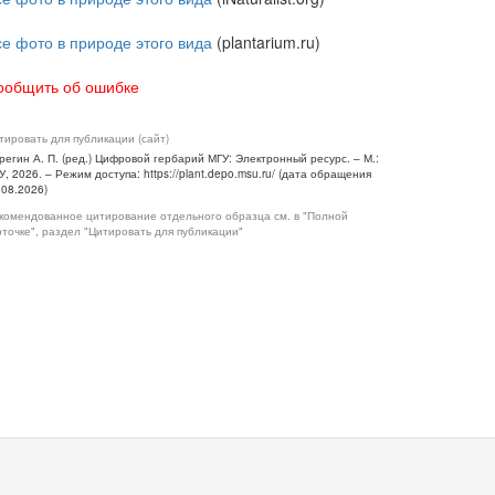
се фото в природе этого вида
(plantarium.ru)
ообщить об ошибке
тировать для публикации (сайт)
регин А. П. (ред.) Цифровой гербарий МГУ: Электронный ресурс. – М.:
У, 2026. – Режим доступа: https://plant.depo.msu.ru/ (дата обращения
.08.2026)
комендованное цитирование отдельного образца см. в "Полной
рточке", раздел "Цитировать для публикации"