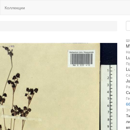
Коллекции
Шт
M
На
Lu
Пр
Lu
Се
J
Ра
С
Ге
66
Эт
Т
ли
в