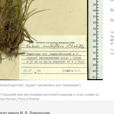
В
С
Ци
Се
МГ
07
Ре
ка
олной карточке", раздел "Цитировать для публикации")
? Загружай свои фотографии растений в природе и точку съемки на
ра России | Flora of Russia".
итет имени М. В. Ломоносова