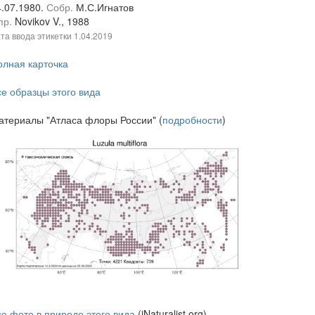
4.07.1980.
Собр.
М.С.Игнатов
пр.
Novikov V., 1988
та ввода этикетки
1.04.2019
олная карточка
се образцы этого вида
атериалы "Атласа флоры России" (
подробности
)
се фото в природе этого вида
(iNaturalist.org)