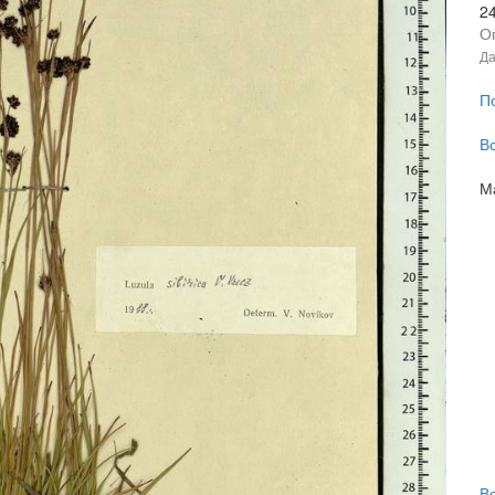
2
О
Да
П
В
М
В