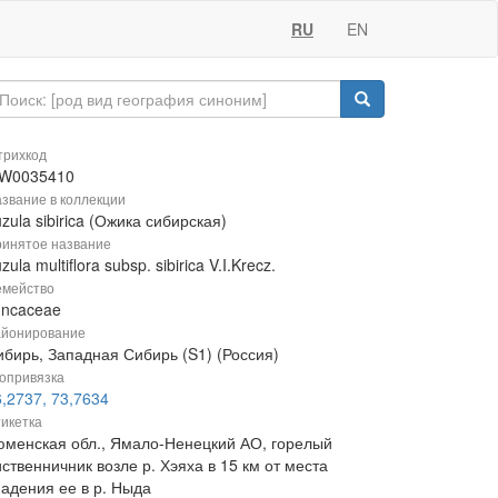
RU
EN
рихкод
W0035410
звание в коллекции
zula sibirica (Ожика сибирская)
инятое название
zula multiflora subsp. sibirica V.I.Krecz.
мейство
uncaceae
йонирование
ибирь, Западная Сибирь (S1) (Россия)
опривязка
,2737, 73,7634
икетка
юменская обл., Ямало-Ненецкий АО, горелый
ственничник возле р. Хэяха в 15 км от места
падения ее в р. Ныда