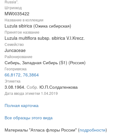
Russia".
Штрихкод
MW0035422
Название в коллекции
Luzula sibirica (Ожика сибирская)
Принятое название
Luzula multiflora subsp. sibirica V.I.Krecz.
Семейство
Juncaceae
Районирование
Сибирь, Западная Сибирь (S1) (Россия)
Геопривязка
66,8172, 76,3864
Этикетка
3.08.1964.
Собр.
Ю.П.Солдатенкова
Дата ввода этикетки
1.04.2019
Полная карточка
Все образцы этого вида
Материалы "Атласа флоры России" (
подробности
)