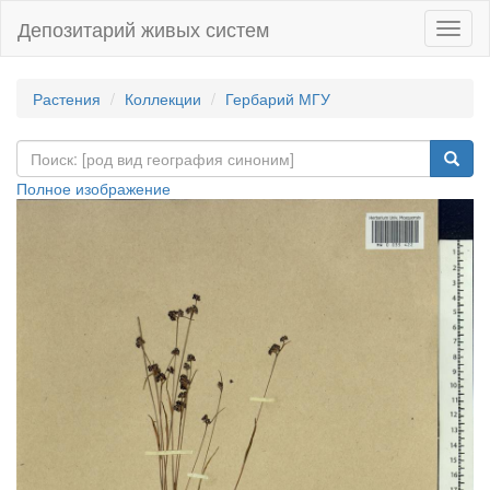
Депозитарий живых систем
Навиг
Растения
Коллекции
Гербарий МГУ
Полное изображение