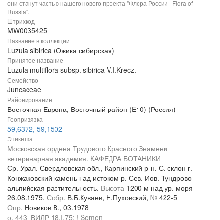
они станут частью нашего нового проекта "Флора России | Flora of
Russia".
Штрихкод
MW0035425
Название в коллекции
Luzula sibirica (Ожика сибирская)
Принятое название
Luzula multiflora subsp. sibirica V.I.Krecz.
Семейство
Juncaceae
Районирование
Восточная Европа, Восточный район (E10) (Россия)
Геопривязка
59,6372, 59,1502
Этикетка
Московская ордена Трудового Красного Знамени
ветеринарная академия. КАФЕДРА БОТАНИКИ
Ср. Урал. Свердловская обл., Карпинский р-н. С. склон г.
Конжаковский камень над истоком р. Сев. Иов. Тундрово-
альпийская растительность.
Высота
1200 м над ур. моря
26.08.1975.
Собр.
В.Б.Куваев, Н.Пуховский,
№
422-5
Опр.
Новиков В., 03.1978
о. 443. ВИЛР 18.I.75: ! Semen