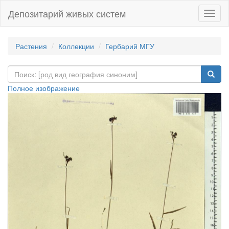
Депозитарий живых систем
Навиг
Растения
Коллекции
Гербарий МГУ
Полное изображение