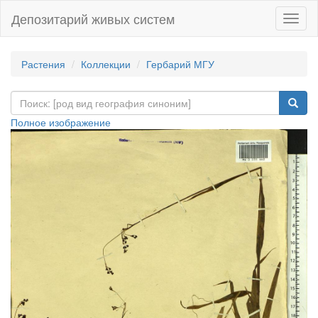
Депозитарий живых систем
Навиг
Растения
Коллекции
Гербарий МГУ
Полное изображение