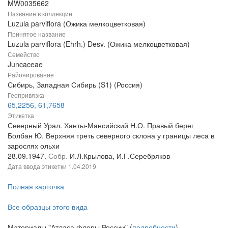
MW0035662
Название в коллекции
Luzula parviflora (Ожика мелкоцветковая)
Принятое название
Luzula parviflora (Ehrh.) Desv. (Ожика мелкоцветковая)
Семейство
Juncaceae
Районирование
Сибирь, Западная Сибирь (S1) (Россия)
Геопривязка
65,2256, 61,7658
Этикетка
Северный Урал. Ханты-Мансийский Н.О. Правый берег
Болбан Ю. Верхняя треть северного склона у границы леса в
зарослях ольхи
28.09.1947.
Собр.
И.Л.Крылова, И.Г.Серебряков
Дата ввода этикетки
1.04.2019
Полная карточка
Все образцы этого вида
Материалы "Атласа флоры России" (
подробности
)