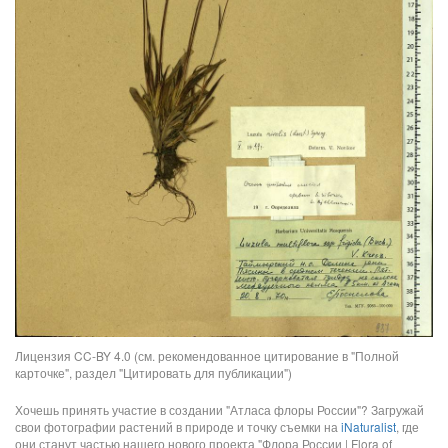
Лицензия CC-BY 4.0 (см. рекомендованное цитирование в "Полной
карточке", раздел "Цитировать для публикации")
Хочешь принять участие в создании "Атласа флоры России"? Загружай
свои фотографии растений в природе и точку съемки на
iNaturalist
, где
они станут частью нашего нового проекта "Флора России | Flora of