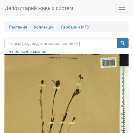
Депозитарий живых систем
Навиг
Растения
Коллекции
Гербарий МГУ
Полное изображение