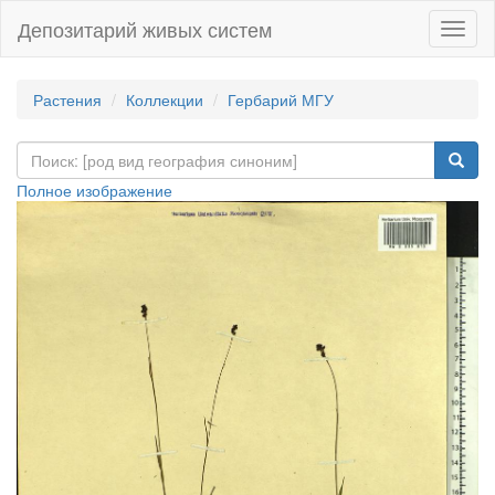
Депозитарий живых систем
Навиг
Растения
Коллекции
Гербарий МГУ
Полное изображение