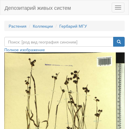
Депозитарий живых систем
Навиг
Растения
Коллекции
Гербарий МГУ
Полное изображение