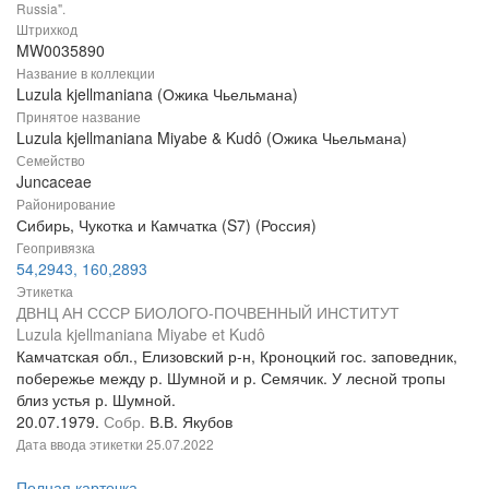
Russia".
Штрихкод
MW0035890
Название в коллекции
Luzula kjellmaniana (Ожика Чьельмана)
Принятое название
Luzula kjellmaniana Miyabe & Kudô (Ожика Чьельмана)
Семейство
Juncaceae
Районирование
Сибирь, Чукотка и Камчатка (S7) (Россия)
Геопривязка
54,2943, 160,2893
Этикетка
ДВНЦ АН СССР БИОЛОГО-ПОЧВЕННЫЙ ИНСТИТУТ
Luzula kjellmaniana Miyabe et Kudô
Камчатская обл., Елизовский р-н, Кроноцкий гос. заповедник,
побережье между р. Шумной и р. Семячик. У лесной тропы
близ устья р. Шумной.
20.07.1979.
Собр.
В.В. Якубов
Дата ввода этикетки
25.07.2022
Полная карточка