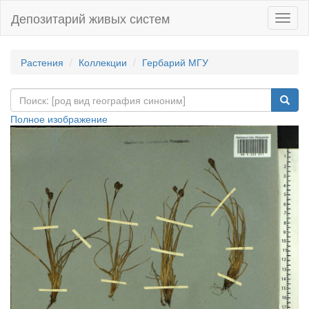
Депозитарий живых систем
Навиг
Растения
Коллекции
Гербарий МГУ
Полное изображение