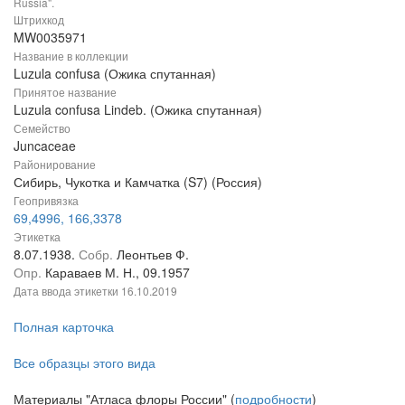
Russia".
Штрихкод
MW0035971
Название в коллекции
Luzula confusa (Ожика спутанная)
Принятое название
Luzula confusa Lindeb. (Ожика спутанная)
Семейство
Juncaceae
Районирование
Сибирь, Чукотка и Камчатка (S7) (Россия)
Геопривязка
69,4996, 166,3378
Этикетка
8.07.1938.
Собр.
Леонтьев Ф.
Опр.
Караваев М. Н., 09.1957
Дата ввода этикетки
16.10.2019
Полная карточка
Все образцы этого вида
Материалы "Атласа флоры России" (
подробности
)