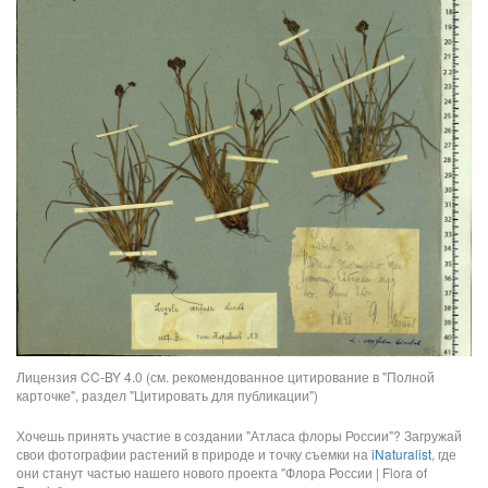
Лицензия CC-BY 4.0 (см. рекомендованное цитирование в "Полной
карточке", раздел "Цитировать для публикации")
Хочешь принять участие в создании "Атласа флоры России"? Загружай
свои фотографии растений в природе и точку съемки на
iNaturalist
, где
они станут частью нашего нового проекта "Флора России | Flora of